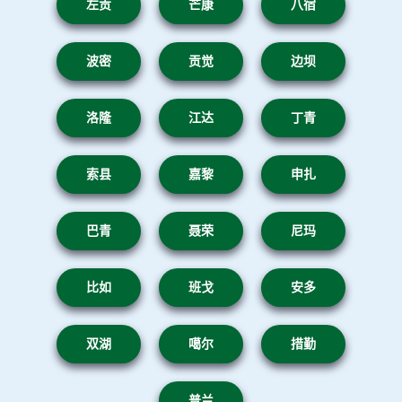
左贡
芒康
八宿
波密
贡觉
边坝
洛隆
江达
丁青
索县
嘉黎
申扎
巴青
聂荣
尼玛
比如
班戈
安多
双湖
噶尔
措勤
普兰