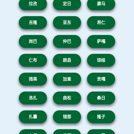
拉孜
定日
康马
吉隆
亚东
昂仁
岗巴
仲巴
萨嘎
仁布
朗县
琼结
措美
加查
贡嘎
洛扎
曲松
桑日
扎囊
错那
隆子